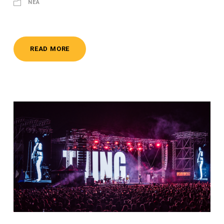
ΝΈΑ
READ MORE