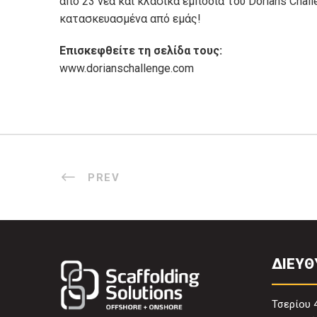
από 23 νέα και κλασικά εμπόδια του Dorians Chal
κατασκευασμένα από εμάς!
Επισκεφθείτε τη σελίδα τους:
www.dorianschallenge.com
PREV
ΔΙΕΥΘ
Τσερίου 