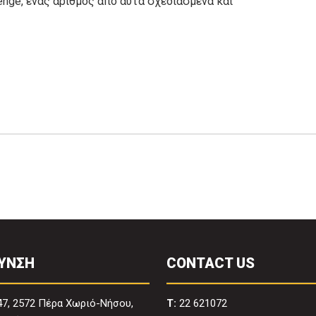
lenge, ένας αριθμός από αυτά σχεδιασμένα και
ΥΝΣΗ
CONTACT US
47, 2572 Πέρα Χωριό-Νήσου,
T:
22 621072