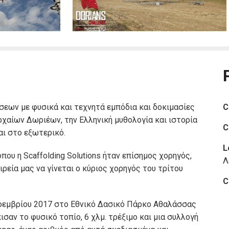
νώσεων με φυσικά και τεχνητά εμπόδια και δοκιμασίες
C
χαίων Δωριέων, την Ελληνική μυθολογία και ιστορία
C
ι στο εξωτερικό.
L
όπου η Scaffolding Solutions ήταν επίσημος χορηγός,
Λ
ιρεία μας να γίνεται ο κύριος χορηγός του τρίτου
C
οεμβρίου 2017 στο Εθνικό Δασικό Πάρκο Αθαλάσσας
σαν το φυσικό τοπίο, 6 χλμ. τρέξιμο και μια συλλογή