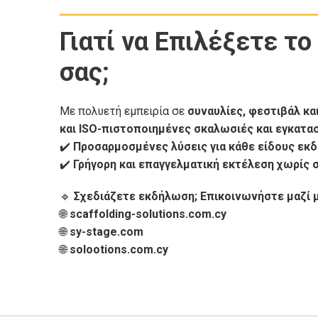
Γιατί να Επιλέξετε τ
σας;
Με πολυετή εμπειρία σε
συναυλίες, φεστιβάλ κα
και ISO-πιστοποιημένες σκαλωσιές και εγκατα
✔️
Προσαρμοσμένες λύσεις για κάθε είδους εκ
✔️
Γρήγορη και επαγγελματική εκτέλεση χωρίς 
🔹
Σχεδιάζετε εκδήλωση; Επικοινωνήστε μαζί μ
🌐
scaffolding-solutions.com.cy
🌐
sy-stage.com
🌐
solootions.com.cy