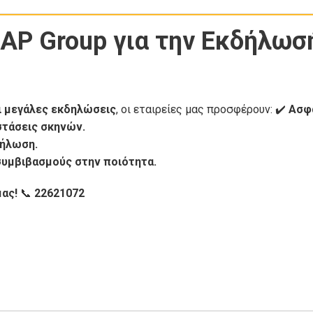
ο AP Group για την Εκδήλωσ
ι μεγάλες εκδηλώσεις
, οι εταιρείες μας προσφέρουν: ✔️
Ασφ
στάσεις σκηνών.
δήλωση.
συμβιβασμούς στην ποιότητα.
ας!
📞
22621072