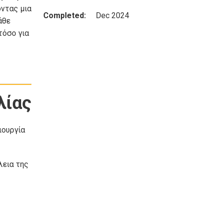
ντας μια
Completed:
Dec 2024
άθε
τόσο για
λίας
ιουργία
λεια της