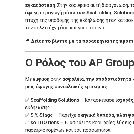
εγκατάσταση
. Στην κορυφαία αυτή διοργάνωση, 
άψογη παραγωγή μέσω των
Scaffolding Solutions
πτυχή της υποδομής της εκδήλωσης ήταν κατασκε
τον καλλιτέχνη όσο και για το κοινό.
🎥
Δείτε το βίντεο με τα παρασκήνια της προετ
Ο Ρόλος του AP Grou
Με έμφαση στην
ασφάλεια, την αποδοτικότητα κ
μιας
άψογης συναυλιακής εμπειρίας
:
✅
Scaffolding Solutions
– Κατασκεύασε
ισχυρές
εκδήλωσης.
✅
S.Y. Stage
– Παρείχε
σκηνικά δάπεδα, πλατφό
✅
so.LOO.tions
– Εξασφάλισε κορυφαίες
λύσεις 
παρευρισκομένων και του προσωπικού.