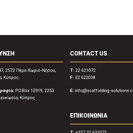
ΥΝΣΗ
CONTACT US
47, 2572 Πέρα Χωριό-Νήσου,
T:
22 621072
, Κύπρος
F:
22 622038
ραφία:
P.O.Box 12919, 2253
E:
info@scaffolding-solutions.
Λευκωσία, Κύπρος
ΕΠΙΚΟΙΝΩΝΙΑ
T:
+357 22 621072