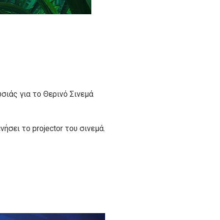
ωσιάς για το Θερινό Σινεμά
ήσει το projector του σινεμά.